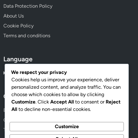
Data Protection Policy
About Us
Cookie Policy
Terms and conditions
Language
We respect your privacy
Spanish
▾
Cookies help us improve your experience, deliver
personalized content, and analyze traffic. You can
choose which cookies to allow by clicking
Categories
Customize
. Click
Accept All
to consent or
Reject
All
to decline non-essential cookies.
Beneficios de elegir muebles sostenibles
Cómo elegir muebles para tu hogar
Customize
Tipos de muebles para cada habitación