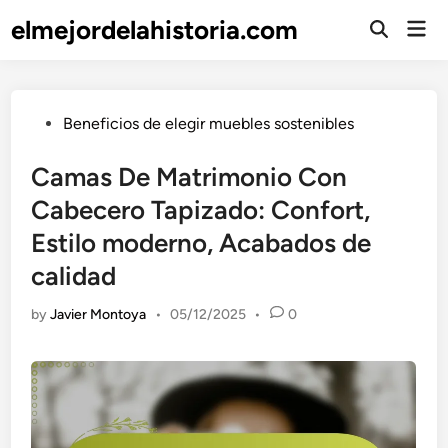
Skip
elmejordelahistoria.com
Mai
to
Open
Men
Search
content
Posted
Beneficios de elegir muebles sostenibles
in
Camas De Matrimonio Con
Cabecero Tapizado: Confort,
Estilo moderno, Acabados de
calidad
by
Javier Montoya
•
05/12/2025
•
0