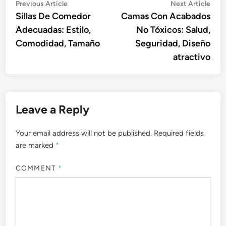
Post
Previous
Nex
Previous Article
Next Article
article:
artic
Sillas De Comedor
Camas Con Acabados
navigation
Adecuadas: Estilo,
No Tóxicos: Salud,
Comodidad, Tamaño
Seguridad, Diseño
atractivo
Leave a Reply
Your email address will not be published.
Required fields
are marked
*
COMMENT
*